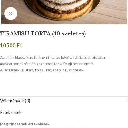
Click to enlarge
TIRAMISU TORTA (10 szeletes)
10500
Ft
Az olasz klasszikus tortaváltozata: kávéval átitatott piskóta,
mascarponekrém és kakaópor teszi felejthetetlenné.
Allergének: glutén, tojás, szójabab, tej, diófélék.
Vélemények (0)
Értékelések
Még nincsenek értékelések.