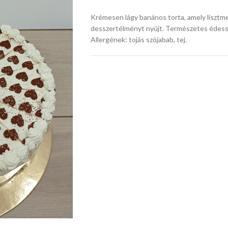
Krémesen lágy banános torta, amely liszt
desszertélményt nyújt. Természetes édess
Allergének: tojás szójabab, tej.