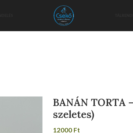
NDELÉS
TÁLREND
BANÁN TORTA –
szeletes)
12000
Ft