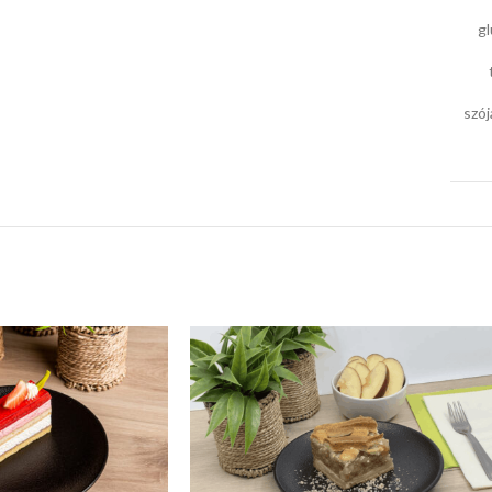
g
szó