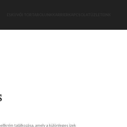
ESKÜVŐI TORTA
RÓLUNK
KARRIER
KAPCSOLAT
ÜZLETEINK
S
llkrém találkozása, amely a különleges ízek