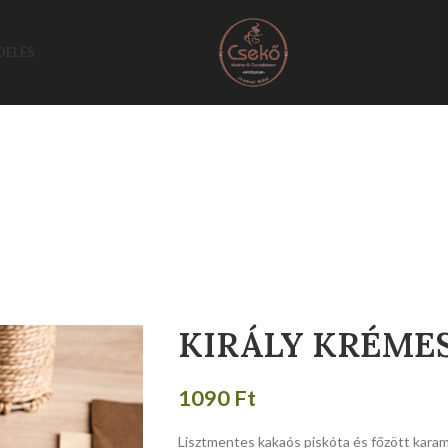
DELÉS
KIRÁLY KRÉME
1090
Ft
Lisztmentes kakaós piskóta és főzött karame