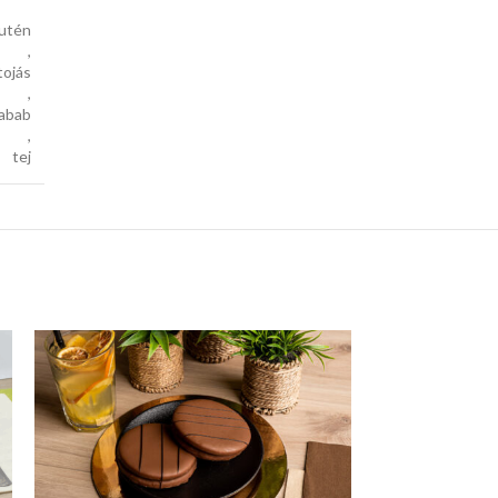
lutén
,
tojás
,
jabab
,
tej