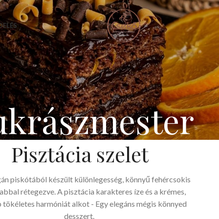
DELÉS
ukrászmester
Pisztácia szelet
gán piskótából készült különlegesség, könnyű fehércsokis
habbal rétegezve. A pisztácia karakteres íze és a krémes,
b tökéletes harmóniát alkot - Egy elegáns mégis könnyed
desszert.