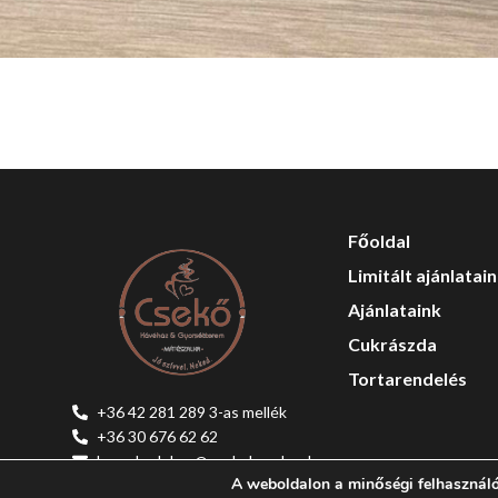
Főoldal
Limitált ajánlatai
Ajánlataink
Cukrászda
Tortarendelés
+36 42 281 289 3-as mellék
Csekőkávéház 2025 Copyright
+36 30 676 62 62
kereskedelem@csekokavehaz.hu
A weboldalon a minőségi felhasználó