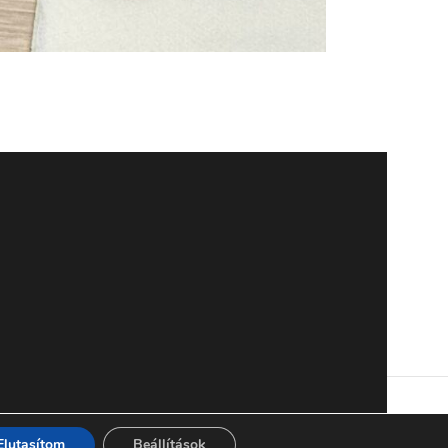
Elutasítom
Beállítások