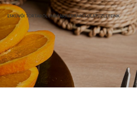
ESKÜVŐI TORTA
RÓLUNK
KARRIER
KAPCSOLAT
ÜZLETEINK