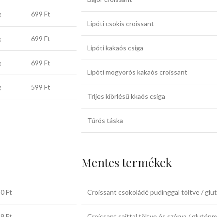
g
699 Ft
Lipóti csokis croissant
g
699 Ft
Lipóti kakaós csiga
g
699 Ft
Lipóti mogyorós kakaós croissant
g
599 Ft
Trljes kiörlésű kkaós csiga
Túrós táska
Mentes termékek
0 Ft
Croissant csokoládé pudinggal töltve / glu
9 Ft
Croissant sajttal töltve és szórva / glutén