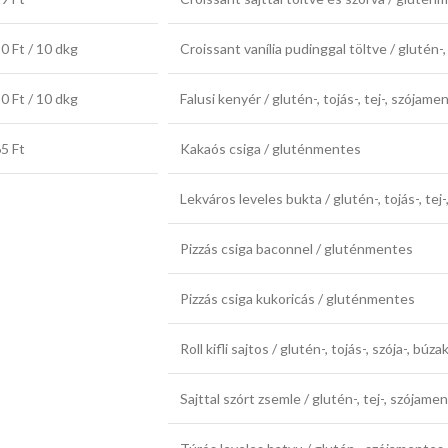
0 Ft / 10 dkg
Croissant vanília pudinggal töltve / glutén-
0 Ft / 10 dkg
Falusi kenyér / glutén-, tojás-, tej-, szójame
5 Ft
Kakaós csiga / gluténmentes
Lekváros leveles bukta / glutén-, tojás-, tej
Pizzás csiga baconnel / gluténmentes
Pizzás csiga kukoricás / gluténmentes
Roll kifli sajtos / glutén-, tojás-, szója-, 
Sajttal szórt zsemle / glutén-, tej-, szójame