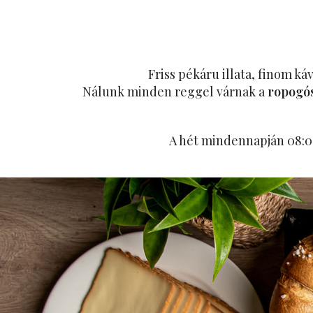
Friss pékáru illata, finom ká
Nálunk minden reggel várnak a
ropogós
A hét mindennapján 08:00