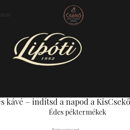
DELÉS
és kávé – indítsd a napod a KisCsek
Édes péktermékek
Bajor croissant