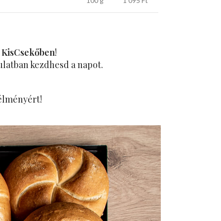
100 g
1 095 Ft
 KisCsekőben
!
ulatban kezdhesd a napot.
 élményért!