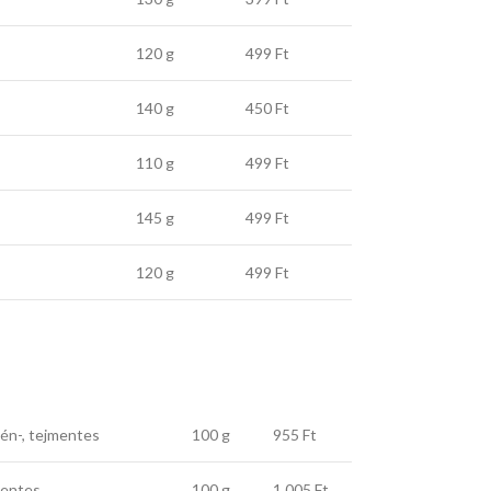
120 g
499 Ft
140 g
450 Ft
110 g
499 Ft
145 g
499 Ft
120 g
499 Ft
tén-, tejmentes
100 g
955 Ft
mentes
100 g
1 005 Ft