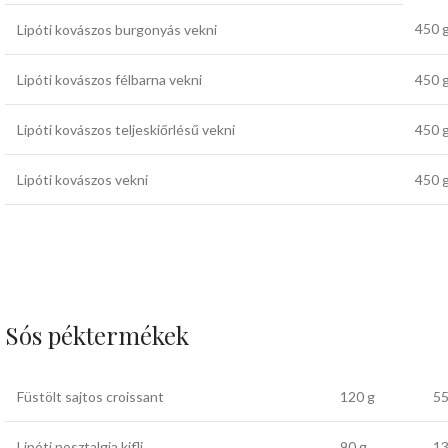
450 
Lipóti kovászos burgonyás vekni
Lipóti kovászos félbarna vekni
450 
Lipóti kovászos teljeskiőrlésű vekni
450 
Lipóti kovászos vekni
450 
Sós péktermékek
Füstölt sajtos croissant
120 g
55
Lipóti nosztalgia kifli
90 g
13