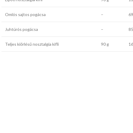
Omlós sajtos pogácsa
–
69
Juhtúrós pogácsa
–
85
Teljes kiőrlésű nosztalgia kifli
90 g
16