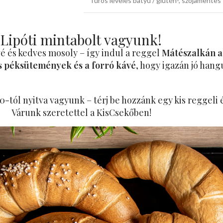
Túrós leveles batyu / glutén-, szójamentes
Lipóti mintabolt vagyunk!
vé és kedves mosoly – így indul a reggel
Mátészalkán a
 péksütemények és a forró kávé
, hogy igazán jó hang
-tól nyitva vagyunk – térj be hozzánk egy kis reggeli
Várunk szeretettel a KisCsekőben!