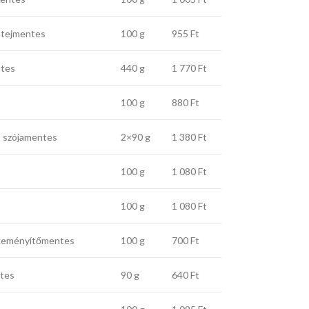
, tejmentes
100 g
955 Ft
ntes
440 g
1 770 Ft
100 g
880 Ft
-, szójamentes
2×90 g
1 380 Ft
100 g
1 080 Ft
100 g
1 080 Ft
búzakeményítőmentes
100 g
700 Ft
ntes
90 g
640 Ft