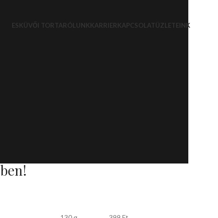
ESKÜVŐI TORTA
RÓLUNK
KARRIER
KAPCSOLAT
ÜZLETEINK
őben!
130 g
399 Ft