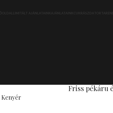
ŐOLDAL
LIMITÁLT AJÁNLATAINK
AJÁNLATAINK
CUKRÁSZDA
TORTAREN
Friss pékáru 
Kenyér