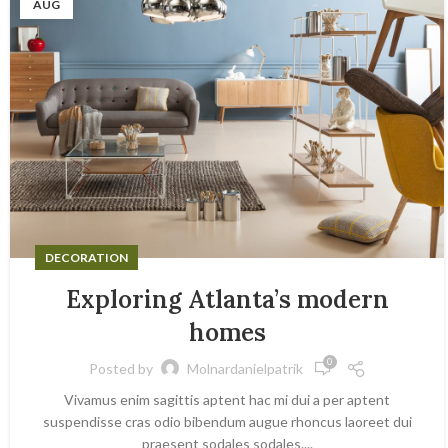
AUG
DECORATION
Exploring Atlanta’s modern
homes
0
Posted by
Molnardanielpatrik
Vivamus enim sagittis aptent hac mi dui a per aptent
suspendisse cras odio bibendum augue rhoncus laoreet dui
praesent sodales sodales....