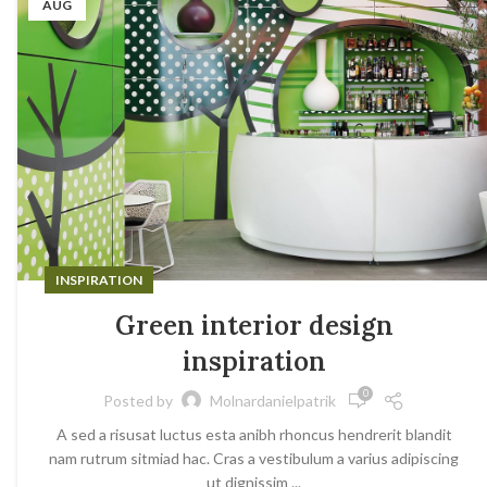
AUG
INSPIRATION
Green interior design
inspiration
0
Posted by
Molnardanielpatrik
A sed a risusat luctus esta anibh rhoncus hendrerit blandit
nam rutrum sitmiad hac. Cras a vestibulum a varius adipiscing
ut dignissim ...