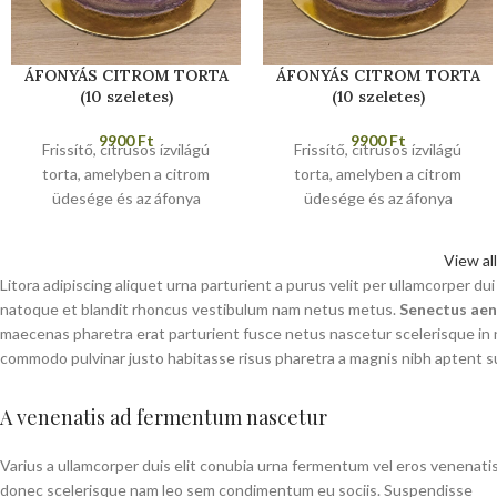
ÁFONYÁS CITROM TORTA
ÁFONYÁS CITROM TORTA
(10 szeletes)
(10 szeletes)
9900
Ft
9900
Ft
Frissítő, citrusos ízvilágú
Frissítő, citrusos ízvilágú
torta, amelyben a citrom
torta, amelyben a citrom
üdesége és az áfonya
üdesége és az áfonya
természetes édessége
természetes édessége
találkozik. Könnyed és
találkozik. Könnyed és
View al
gyümölcsös választás.
gyümölcsös választás.
Litora adipiscing aliquet urna parturient a purus velit per ullamcorper du
Allergének: glutén, tojás, tej.
Allergének: glutén, tojás, tej.
natoque et blandit rhoncus vestibulum nam netus metus.
Senectus ae
maecenas pharetra erat parturient fusce netus nascetur scelerisque in 
commodo pulvinar justo habitasse risus pharetra a magnis nibh aptent 
A venenatis ad fermentum nascetur
Varius a ullamcorper duis elit conubia urna fermentum vel eros venenati
donec scelerisque nam leo sem condimentum eu sociis. Suspendisse