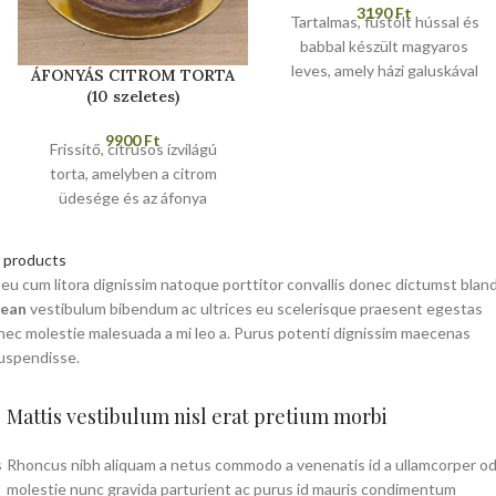
3190
Ft
Tartalmas, füstölt hússal és
babbal készült magyaros
leves, amely házi galuskával
ÁFONYÁS CITROM TORTA
tálalva igazi laktató fogás.
(10 szeletes)
9900
Ft
Frissítő, citrusos ízvilágú
torta, amelyben a citrom
üdesége és az áfonya
természetes édessége
találkozik. Könnyed és
l products
gyümölcsös választás.
i eu cum litora dignissim natoque porttitor convallis donec dictumst bland
Allergének: glutén, tojás, tej.
nean
vestibulum bibendum ac ultrices eu scelerisque praesent egestas
nec molestie malesuada a mi leo a. Purus potenti dignissim maecenas
suspendisse.
Mattis vestibulum nisl erat pretium morbi
s
Rhoncus nibh aliquam a netus commodo a venenatis id a ullamcorper od
molestie nunc gravida parturient ac purus id mauris condimentum