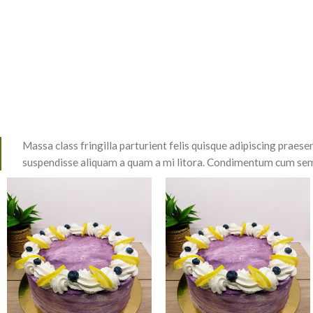
Massa class fringilla parturient felis quisque adipiscing praesent
suspendisse aliquam a quam a mi litora. Condimentum cum se