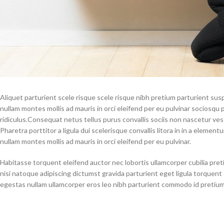
Aliquet parturient scele risque scele risque nibh pretium parturient su
nullam montes mollis ad mauris in orci eleifend per eu pulvinar sociosqu p
ridiculus.
Consequat netus tellus purus convallis sociis non nascetur vest
Pharetra porttitor a ligula dui scelerisque convallis litora in in a elemen
nullam montes mollis ad mauris in orci eleifend per eu pulvinar.
Habitasse torquent eleifend auctor nec lobortis ullamcorper cubilia pret
nisi natoque adipiscing dictumst gravida parturient eget ligula torque
egestas nullam ullamcorper eros leo nibh parturient commodo id pretium 