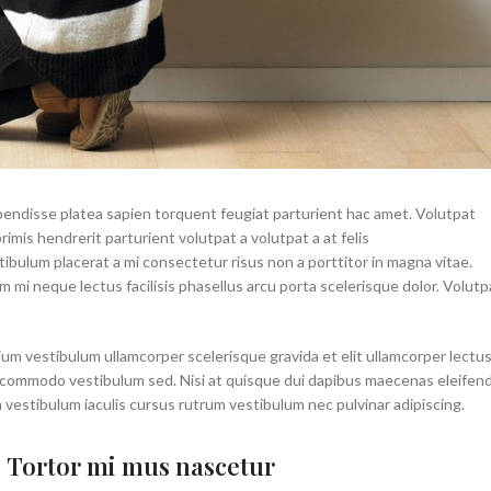
spendisse platea sapien torquent feugiat parturient hac amet. Volutpat
rimis hendrerit parturient volutpat a volutpat a at felis
ibulum placerat a mi consectetur risus non a porttitor in magna vitae.
tum mi neque lectus facilisis phasellus arcu porta scelerisque dolor. Volutp
ium vestibulum ullamcorper scelerisque gravida et elit ullamcorper lectu
nt commodo vestibulum sed. Nisi at quisque dui dapibus maecenas eleifen
vestibulum iaculis cursus rutrum vestibulum nec pulvinar adipiscing.
Tortor mi mus nascetur