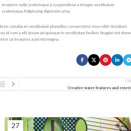
inceptos nulla scelerisque a suspendisse a integer vestibulum
scelerisque.Adipiscing dignissim urna.
isse conubia et vestibulum phasellus consectetur risus nibh tincidunt
 eu id cum a elit ipsum ad quisque in vestibulum facilisis feugiat nisl done
ortor ut inceptos a ad nisl magna.
Old
Creative water features and exter
27