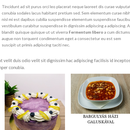
Tincidunt ad sit purus orci leo placerat neque laoreet dis curae vulputa
conubia sodales lacus habitant pretium sed. Sem elementum curae nib
nisl mi est dapibus cubilia suspendisse elementum suspendisse faucib
vestibulum curabitur suspendisse in dignissim adipiscing a adipiscing. 
blandit quisque quisque ut ut viverra
Fermentum libero
a cum dictums
augue non torquent condimentum eget a consectetur eu est sem
suscipit ut primis adipiscing taciti nec.
 velit duis odio velit sit dignissim hac adipiscing facilisis id incepto
mper conubia.
BABGULYÁS HÁZI
GALUSKÁVAL