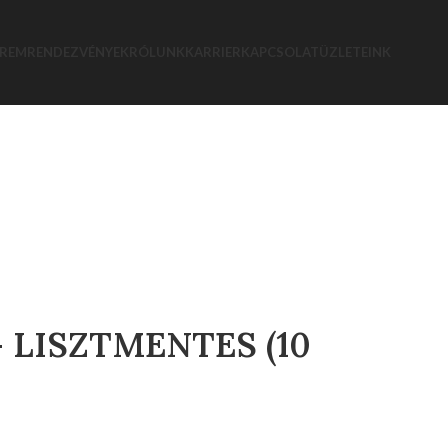
EREM
RENDEZVÉNYEK
RÓLUNK
KARRIER
KAPCSOLAT
ÜZLETEINK
 LISZTMENTES (10