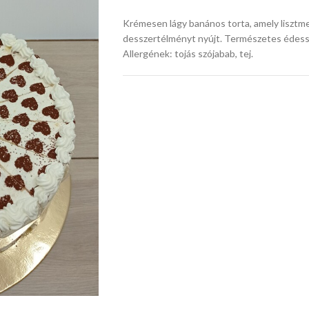
Krémesen lágy banános torta, amely liszt
desszertélményt nyújt. Természetes édess
Allergének: tojás szójabab, tej.