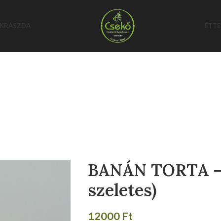
KRÁSZDA
ÉTT
BANÁN TORTA –
szeletes)
12000
Ft