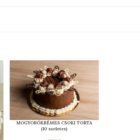
MOGYORÓKRÉMES CSOKI TORTA
OROSZKRÉM 
(10 szeletes)
Klasszikus 