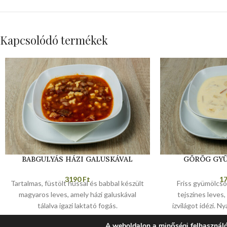
Kapcsolódó termékek
BABGULYÁS HÁZI GALUSKÁVAL
GÖRÖG GY
3190
Ft
1
Tartalmas, füstölt hússal és babbal készült
Friss gyümölcsö
magyaros leves, amely házi galuskával
tejszínes leves
tálalva igazi laktató fogás.
ízvilágot idézi. N
vál
A weboldalon a minőségi felhasználó