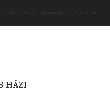
EREM
RENDEZVÉNYEK
RÓLUNK
KARRIER
KAPCSOLAT
ÜZLETEINK
S HÁZI