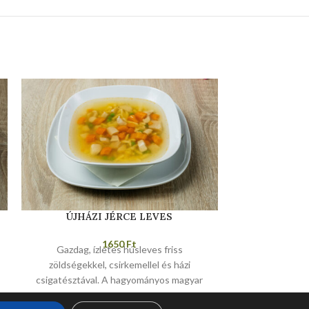
ÚJHÁZI JÉRCE LEVES
1650
Ft
Gazdag, ízletes húsleves friss
zöldségekkel, csirkemellel és házi
csigatésztával. A hagyományos magyar
konyha egyik kedvence.