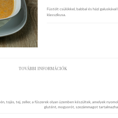
Füstölt csülökkel, babbal és házi galuskáva
klasszikusa.
TOVÁBBI INFORMÁCIÓK
tén, tojás, tej, zeller, a fűszerek olyan üzemben készültek, amelyek nyom
glutént, mogyorót, szezámmagot tartalmazh