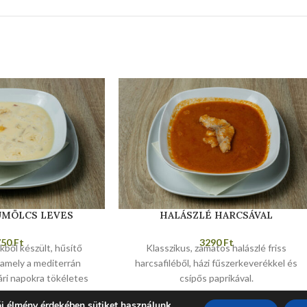
ÜMÖLCS LEVES
HALÁSZLÉ HARCSÁVAL
750
Ft
3290
Ft
kből készült, hűsítő
Klasszikus, zamatos halászlé friss
, amely a mediterrán
harcsafiléből, házi fűszerkeverékkel és
yári napokra tökéletes
csípős paprikával.
asztás.
i élmény érdekében sütiket használunk.