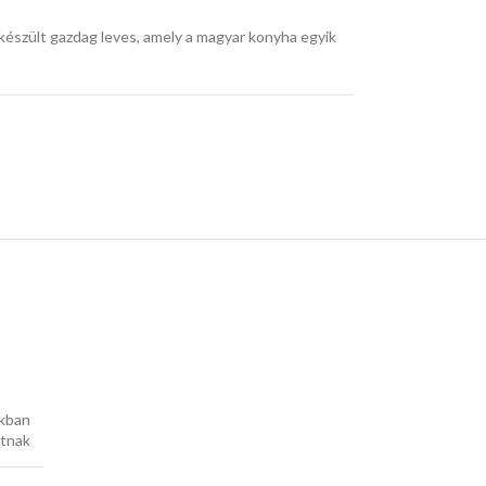
l készült gazdag leves, amely a magyar konyha egyik
okban
atnak