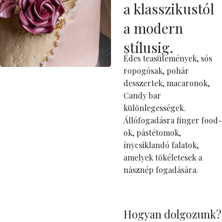
a klasszikustól
a modern
stílusig.
Édes teasütemények, sós
ropogósak, pohár
desszertek, macaronok,
Candy bar
különlegességek.
Állófogadásra finger food-
ok, pástétomok,
ínycsiklandó falatok,
amelyek tökéletesek a
násznép fogadására.
Hogyan dolgozunk?