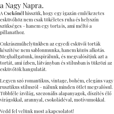
a Nagy Napra.
A
Csekőnél
hisszük, hogy egy igazán emlékezetes
esküvőhöz nem csak tökéletes ruha és helyszín
szükséges – hanem egy torta is, ami méltó a
pillanathoz.
Cukrászműhelyünkben az egyedi esküvői torták
készítése nem sablonmunka, hanem közös alkotás.
Meghallgatunk, inspirálunk, és megvalósítjuk azt a
tortát, ami ízben, látványban és stílusban is tükrözi az
esküvőtök hangulatát.
Legyen szó romantikus, vintage, bohém, elegáns vagy
rusztikus stílusról – nálunk minden ötlet megvalósul.
Többféle ízvilág, szezonális alapanyagok, díszítés élő
virágokkal, arannyal, csokoládéval, motívumokkal.
Vedd fel velünk most a kapcsolatot!