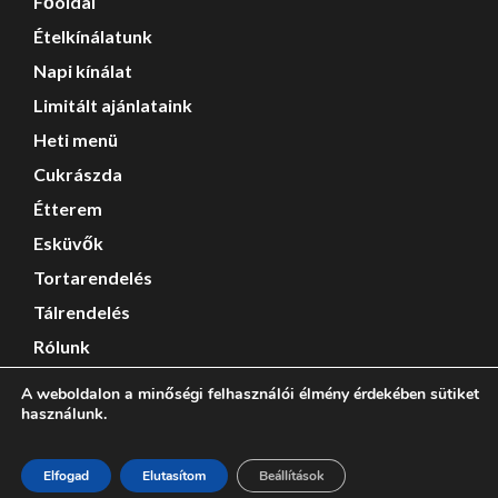
Főoldal
Ételkínálatunk
Napi kínálat
Limitált ajánlataink
Heti menü
Cukrászda
Étterem
Esküvők
Tortarendelés
Tálrendelés
Rólunk
Karrier
A weboldalon a minőségi felhasználói élmény érdekében sütiket
használunk.
Kapcsolat
Csekőkávéház 2025 Copyright
Elfogad
Elutasítom
Beállítások