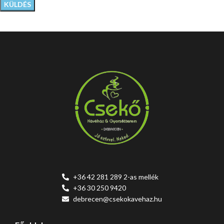
+36 42 281 289 2-as mellék
+36 30 250 9420
debrecen@csekokavehaz.hu