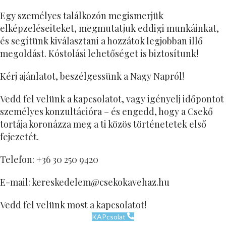
Egy személyes találkozón megismerjük
elképzeléseiteket, megmutatjuk eddigi munkáinkat,
és segítünk kiválasztani a hozzátok legjobban illő
megoldást. Kóstolási lehetőséget is biztosítunk!
Kérj ajánlatot, beszélgessünk a Nagy Napról!
Vedd fel velünk a kapcsolatot, vagy igényelj időpontot
személyes konzultációra – és engedd, hogy a Csekő
tortája koronázza meg a ti közös történetetek első
fejezetét.
Telefon:
+36 30 250 9420
E-mail: kereskedelem@csekokavehaz.hu
Vedd fel velünk most a kapcsolatot!
KAPcsolat