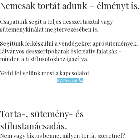
Nemcsak tortát adunk – élményt is.
Csapatunk segít a teljes desszertasztal vagy
süteménykínálat megtervezésében is.
Segítünk felkészülni a vendégekre: aprósütemények,
látványos desszertpoharak és kreatív falatkák –
minden a ti stílusotokhoz igazítva.
Vedd fel velünk most a kapcsolatot!
KAPcsolat
Torta-, sütemény- és
stílustanácsadás.
Nem vagy biztos benne, milyen tortát szeretnél?