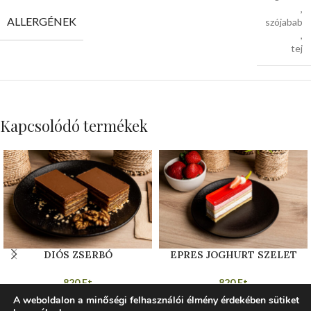
,
ALLERGÉNEK
szójabab
,
tej
Kapcsolódó termékek
DIÓS ZSERBÓ
EPRES JOGHURT SZELET
820
Ft
820
Ft
Omlós tészta rétegezve diós és
Házi készítésű piskóta és
A weboldalon a minőségi felhasználói élmény érdekében sütiket
sárgabarackos töltelékkel, majd
joghurtos-eperkrém alkotja ezt a