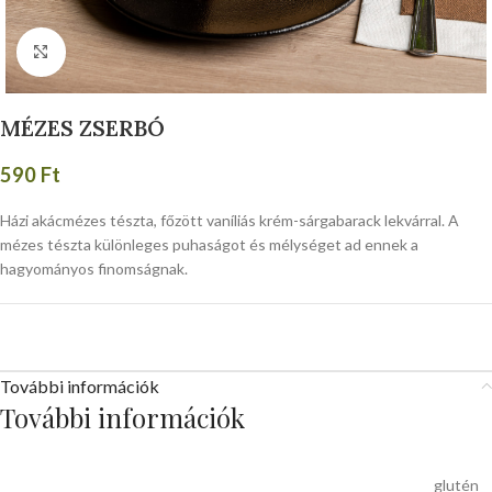
Click to enlarge
MÉZES ZSERBÓ
590
Ft
Házi akácmézes tészta, főzött vaníliás krém-sárgabarack lekvárral. A
mézes tészta különleges puhaságot és mélységet ad ennek a
hagyományos finomságnak.
További információk
További információk
glutén